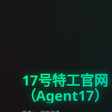
17号特工官网
（Agent17）