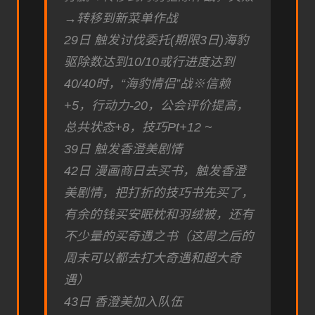
→转移到新菜单作战
29日 触发讨伐委托(期限3日)海豹
驱除数达到10/10或行进度达到
40/40时，“海豹情侣”战※信赖
+5，行动力-20，公会评价提高，
总共状态+8，技巧Pt+12 ~
39日 触发香澄美剧情
42日 漫画商日去买书，触发香澄
美剧情，把打折的技巧书先买了，
有余的钱买安眠枕和羽绒被，还有
不少量的买奇遇之书（这周之后的
周末可以都去打大奇遇和超大奇
遇）
43日 香澄美加入队伍