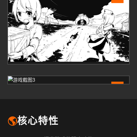
3
🌎
核心特性