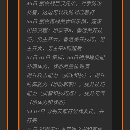
46日 捌会战巨汉兄弟，对手防攻
交替，这边可以攻防对应着打
53日 捌会再战美食俱乐部，建议
出招流程：加奈平a，香澄美开技
巧，男主开大，香澄美开技巧，男
主开大，男主平a到超后
57日-61日 集训，56日确保睡觉能
补满体力，状态尽量拉到满
提升攻击能力（加攻和技），提升
防御能力（加防和毅），提升技巧
能力（加智和技巧点），提升元气
（加体力和状态）
64-67日 分别天都打讨伐委托，并
打完
70日 逛街买10本奇遇之书和其他