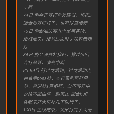
东西
74日 捌会正赛打斥候联盟，格挡5
回合后就好打了，也可以直接莽
78日 捌会准决赛九个星事务所，
速战速决，拖到后面对手加攻击难
打
84日 捌会决赛打拂晓，撑过伍回
合打黑影，决赛中断
85-99日 打讨伐活动，讨伐活动走
完着手boss战，先打黑影再打黑
洞，黑洞战1直格挡，血不够开由
衣技巧回血撑，到第10 回合buff
叠起来开大再补几下就行了，
100日 主线结束，如果打完了大奇