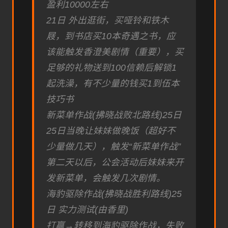
盈利10000左右
21日 外出逛街，买哑铃和铁木
屐，到书店买10本奇遇之书，应
该能触发香澄美剧情（重要），买
足够的礼物送到100信赖后解锁1
起洗澡，有不少量的钱买1到伍本
技巧书
新菜单作战(拂晓战败北路线)25日
25日当晚让妹妹做晚饭（超好不
少量做几天），触发“新菜单作战”
第二天以后，公会活动后妹妹来开
发新菜单，会触发几次剧情。
海豹驱除作战(拂晓战胜利路线)25
日 实力测试(由香里)
打赢→转移到海豹驱除作战，失败