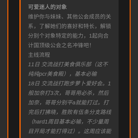
可爱迷人的对象
维护你与妹妹、其他公会成员的关
系，了解她们的喜好和特长，解锁
分别个对象特定的能力，1起向合
计国顶级公会之名冲锋吧！
主线流程
11日 交流战打美食俱乐部（这不
纯纯pcr美食殿），基本必输
18日 交流战打跑步萝卜爱好会。1
般加奈打3次，哥哥用必杀，然后
加奈，哥哥分别平a就能打过。打
完后打拂晓，胜败有伍条分支路线
（hard1周目基本必输，不少量周
目开局才能打得过）。这周应该能