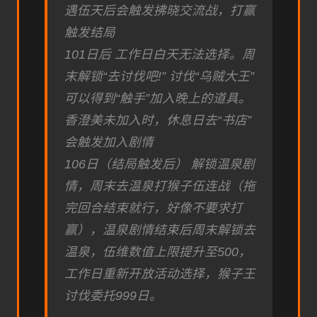
遇伍天后会触发拂晓交流战，打赢
触发结局
101日后 工作日白天无法选择。周
末解锁“去讨伐吧!” 讨伐“乌贼大王”
可以得到“触手”加入晚上的道具。
香澄美未加入时，休息日去“书店”
会触发加入剧情
106日（结局触发后） 解锁温泉剧
情，周末去温泉打猴子伍连战（拖
完回合结束就行，好像不要求打
赢），温泉剧情结束后周末解锁去
温泉，伍维数值上限提升至500，
工作日重新开放活动选择，猴子王
讨伐委托999日。