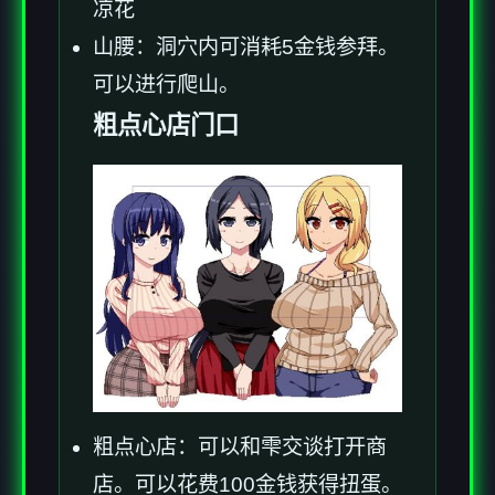
凉花
山腰：洞穴内可消耗5金钱参拜。
可以进行爬山。
粗点心店门口
粗点心店：可以和雫交谈打开商
店。可以花费100金钱获得扭蛋。