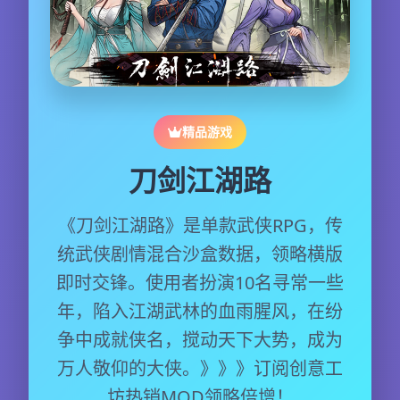
精品游戏
刀剑江湖路
《刀剑江湖路》是单款武侠RPG，传
统武侠剧情混合沙盒数据，领略横版
即时交锋。使用者扮演10名寻常一些
年，陷入江湖武林的血雨腥风，在纷
争中成就侠名，搅动天下大势，成为
万人敬仰的大侠。》》》订阅创意工
坊热销MOD领略倍增！