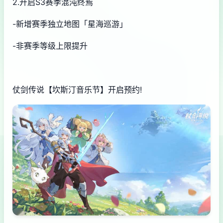
2.开启S3赛季混沌终焉
-新增赛季独立地图「星海巡游」
-非赛季等级上限提升
仗剑传说【坎斯汀音乐节】开启预约!