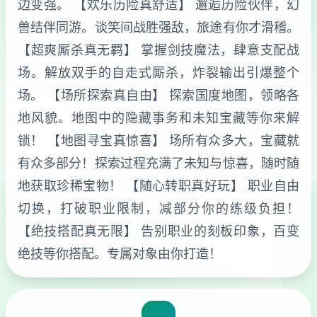
边变强。 【欢乐历险真舒适】 邂逅历险伙伴，幻
兽结伴同游。谈笑间战胜强敌，旅途有你才滑稽。
【超爽厮杀真无羁】 掌握剑技魔法，肆意支配战
场。解放双手的自走式厮杀，炸裂输出引爆整个
场。 【场所探索真自由】 探索国度地图，领略各
地风貌。地图中的隐藏事务和未知宝藏等你来解
锁！ 【地图寻宝真惊喜】 场所有众多大，宝藏就
有众多部分！探索过程充满了未知与惊喜，随时随
地获取珍稀宝物！ 【随心转职真好玩】 职业自由
切换，打破职业限制，减部分你的练级负担！
【绝技搭配真无限】 告别职业的刻板印象，百变
绝技等你搭配。专属对象由你打造！