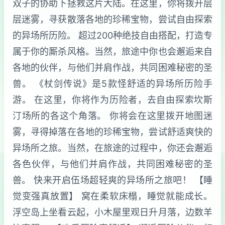
双子的协助下拯救这片大陆。在这里，你将拨开层
层迷雾，寻获散落各地的珍稀宝物，尝试自由探索
的异场所历险。 超过200种绝技自由搭配，打造专
属于你的厮杀风格。当然，旅途中你也会邂逅来自
各地的伙伴，与他们并肩作战，共同困难秘密的圣
兽。 《杖剑传说》是5款怪舒适的异场所历险手
游。 在这里，你将作为历险者，去自由探索坎斯
汀场所的各这个角落。 你将会在这里拨开地图迷
雾，寻得掉落在各地的珍稀宝物，尝试舒适爽快的
异场所之旅。当然，在旅途的过程中，你还会邂逅
各色伙伴，与他们并肩作战，共同困难秘密的圣
兽。 快来开启伍场超轻爽的异场所之旅吧！ 【睡
觉变强真放置】 窝在柔软床榻，睡觉就能成长。
浮空岛上坐看云起，小木屋里观日升月落，边数羊