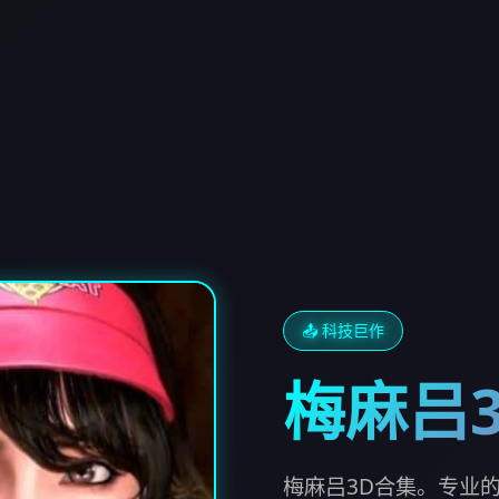
📤 科技巨作
梅麻吕
梅麻吕3D合集。专业