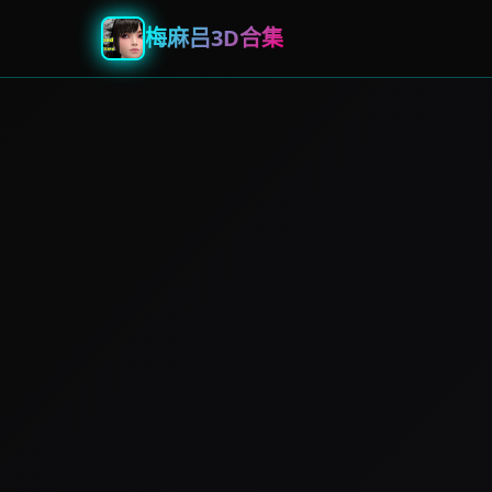
梅麻吕3D合集