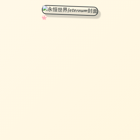
✧
♡
★
♥