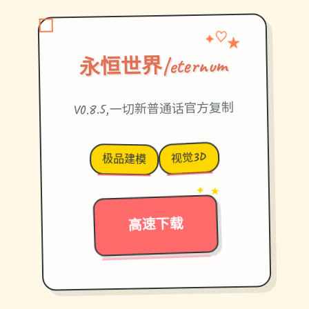
✦
♡
★
永恒世界|eternum
V0.8.5,一切新普通话官方复制
视觉3D
极品建模
✦ ★
→
高速下载