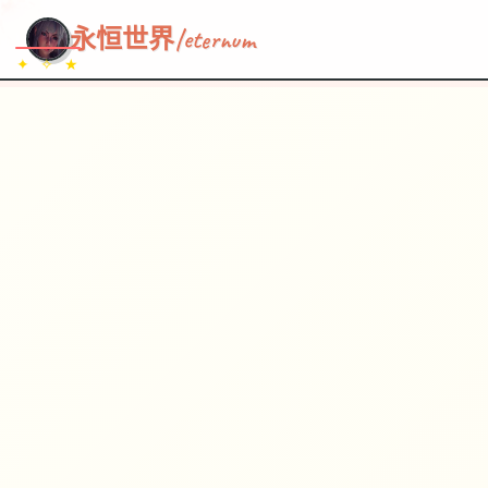
~~~
★
♡
✦
✧
♥
~
→
↗
永恒世界|eternum
✦ ✧ ★