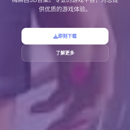
梅麻吕3D合集。专业的游戏平台，为您提
供优质的游戏体验。
即刻下载
了解更多