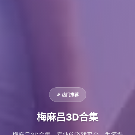
🎉 热门推荐
梅麻吕3D合集